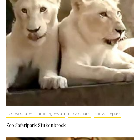
`Ostwestfalen-Teutoburgerwald
Freizeitparks
Zoo & Tierpark
Zoo Safaripark Stukenbrock