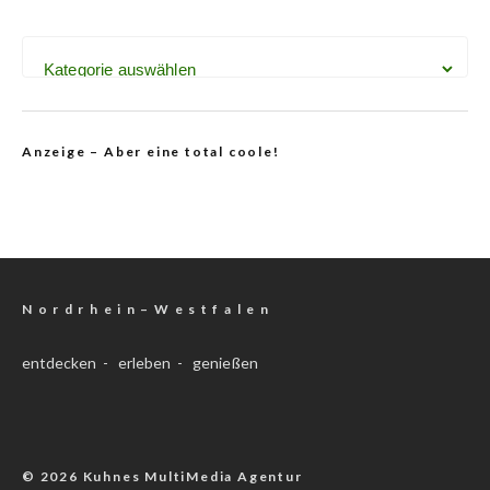
Anzeige – Aber eine total coole!
N o r d r h e i n – W e s t f a l e n
entdecken - erleben - genießen
© 2026 Kuhnes MultiMedia Agentur