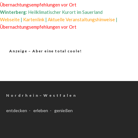
Übernachtungsempfehlungen vor Ort
Winterberg:
Heilklimatischer Kurort im Sauerland
Webseite
|
Kartenlink
|
Aktuelle Veranstaltungshinweise
|
Übernachtungsempfehlungen vor Ort
Anzeige – Aber eine total coole!
N o r d r h e i n – W e s t f a l e n
entdecken - erleben - genießen