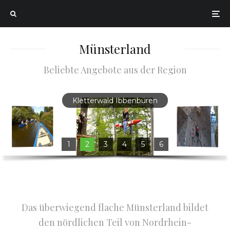
Münsterland
Beliebte Angebote aus der Region
Kletterwald Ibbenbüren
1
2
3
4
5
6
Das überwiegend flache Münsterland bildet
den nördlichen Teil von Nordrhein-