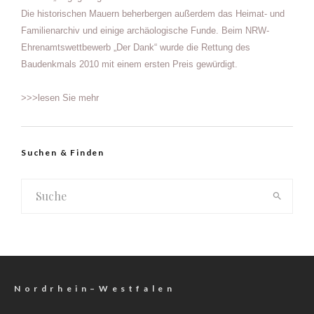
Die historischen Mauern beherbergen außerdem das Heimat- und
Familienarchiv und einige archäologische Funde. Beim NRW-
Ehrenamtswettbewerb „Der Dank“ wurde die Rettung des
Baudenkmals 2010 mit einem ersten Preis gewürdigt.
>>>lesen Sie mehr
Suchen & Finden
N o r d r h e i n – W e s t f a l e n