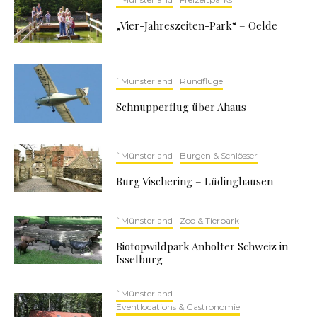
„Vier-Jahreszeiten-Park“ – Oelde
`Münsterland
Rundflüge
Schnupperflug über Ahaus
`Münsterland
Burgen & Schlösser
Burg Vischering – Lüdinghausen
`Münsterland
Zoo & Tierpark
Biotopwildpark Anholter Schweiz in
Isselburg
`Münsterland
Eventlocations & Gastronomie