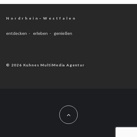
N o r d r h e i n – W e s t f a l e n
entdecken - erleben - genießen
© 2026 Kuhnes MultiMedia Agentur