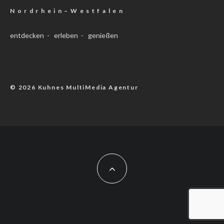
N o r d r h e i n – W e s t f a l e n
entdecken - erleben - genießen
© 2026 Kuhnes MultiMedia Agentur