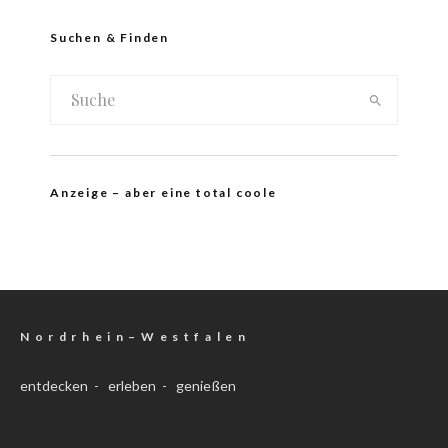
Suchen & Finden
Anzeige – aber eine total coole
N o r d r h e i n – W e s t f a l e n
entdecken - erleben - genießen