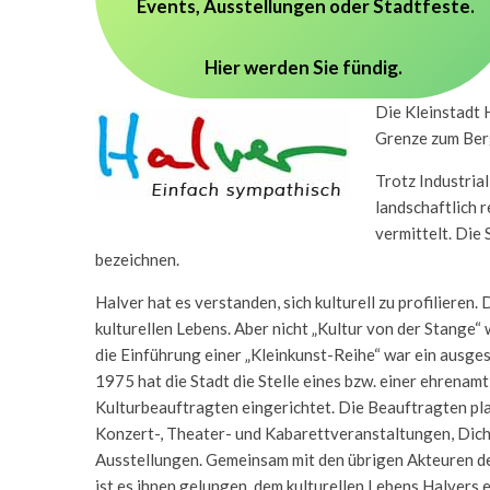
Events, Ausstellungen oder Stadtfeste.
Hier werden Sie fündig.
Die Kleinstadt 
Grenze zum Ber
Trotz Industria
landschaftlich r
vermittelt. Die 
bezeichnen.
Halver hat es verstanden, sich kulturell zu profilieren. 
kulturellen Lebens. Aber nicht „Kultur von der Stange“
die Einführung einer „Kleinkunst-Reihe“ war ein ausge
1975 hat die Stadt die Stelle eines bzw. einer ehrenamt
Kulturbeauftragten eingerichtet. Die Beauftragten pla
Konzert-, Theater- und Kabarettveranstaltungen, Dic
Ausstellungen. Gemeinsam mit den übrigen Akteuren d
ist es ihnen gelungen, dem kulturellen Lebens Halvers