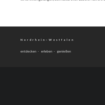
N o r d r h e i n – W e s t f a l e n
entdecken - erleben - genießen