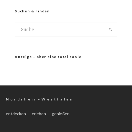
Suchen & Finden
Anzeige – aber eine total coole
N o r d r h e i n – W e s t f a l e n
entdecken - erleben - genießen