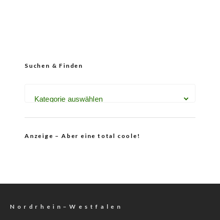
Suchen & Finden
Anzeige – Aber eine total coole!
N o r d r h e i n – W e s t f a l e n