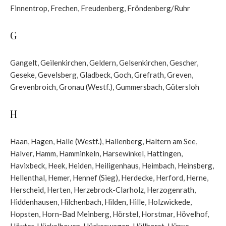
Finnentrop
,
Frechen
,
Freudenberg
,
Fröndenberg/Ruhr
G
Gangelt
,
Geilenkirchen
,
Geldern
,
Gelsenkirchen
,
Gescher
,
Geseke
,
Gevelsberg
,
Gladbeck
,
Goch
,
Grefrath
,
Greven
,
Grevenbroich
,
Gronau (Westf.)
,
Gummersbach
,
Gütersloh
H
Haan
,
Hagen
,
Halle (Westf.)
,
Hallenberg
,
Haltern am See
,
Halver
,
Hamm
,
Hamminkeln
,
Harsewinkel
,
Hattingen
,
Havixbeck
,
Heek
,
Heiden
,
Heiligenhaus
,
Heimbach
,
Heinsberg
,
Hellenthal
,
Hemer
,
Hennef (Sieg)
,
Herdecke
,
Herford
,
Herne
,
Herscheid
,
Herten
,
Herzebrock-Clarholz
,
Herzogenrath
,
Hiddenhausen
,
Hilchenbach
,
Hilden
,
Hille
,
Holzwickede
,
Hopsten
,
Horn-Bad Meinberg
,
Hörstel
,
Horstmar
,
Hövelhof
,
Höxter
,
Hückelhoven
,
Hückeswagen
,
Hüllhorst
,
Hünxe
,