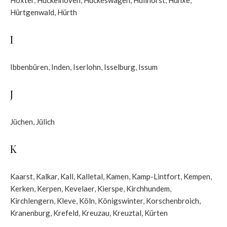
Hürtgenwald
,
Hürth
I
Ibbenbüren
,
Inden
,
Iserlohn
,
Isselburg
,
Issum
J
Jüchen
,
Jülich
K
Kaarst
,
Kalkar
,
Kall
,
Kalletal
,
Kamen
,
Kamp-Lintfort
,
Kempen
,
Kerken
,
Kerpen
,
Kevelaer
,
Kierspe
,
Kirchhundem
,
Kirchlengern
,
Kleve
,
Köln
,
Königswinter
,
Korschenbroich
,
Kranenburg
,
Krefeld
,
Kreuzau
,
Kreuztal
,
Kürten