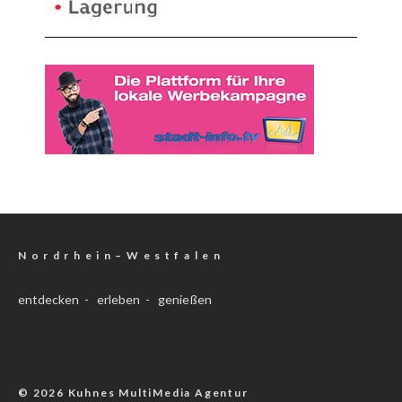
N o r d r h e i n – W e s t f a l e n
entdecken - erleben - genießen
© 2026 Kuhnes MultiMedia Agentur