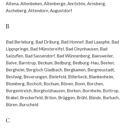
Altena
,
Altenbeken
,
Altenberge
,
Anröchte
,
Arnsberg
,
Ascheberg
,
Attendorn
,
Augustdorf
B
Bad Berleburg
,
Bad Driburg
,
Bad Honnef
,
Bad Laasphe
,
Bad
Lippspringe
,
Bad Münstereifel
,
Bad Oeynhausen
,
Bad
Salzuflen
,
Bad Sassendorf
,
Bad Wünnenberg
,
Baesweiler
,
Balve
,
Barntrup
,
Beckum
,
Bedburg
,
Bedburg-Hau
,
Beelen
,
Bergheim
,
Bergisch Gladbach
,
Bergkamen
,
Bergneustadt
,
Bestwig
,
Beverungen
,
Bielefeld
,
Billerbeck
,
Blankenheim
,
Blomberg
,
Bocholt
,
Bochum
,
Bönen
,
Bonn
,
Borchen
,
Borgentreich
,
Borgholzhausen
,
Borken
,
Bornheim
,
Bottrop
,
Brakel
,
Breckerfeld
,
Brilon
,
Brüggen
,
Brühl
,
Bünde
,
Burbach
,
Büren
,
Burscheid
C