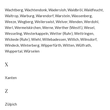
Wachtberg
,
Wachtendonk
,
Wadersloh
,
Waldbröl
,
Waldfeucht
,
Waltrop
,
Warburg
,
Warendorf
,
Warstein
,
Wassenberg
,
Weeze
,
Wegberg
,
Weilerswist
,
Welver
,
Wenden
,
Werdohl
,
Werl
,
Wermelskirchen
,
Werne
,
Werther (Westf.)
,
Wesel
,
Wesseling
,
Westerkappeln
,
Wetter (Ruhr)
,
Wettringen
,
Wickede (Ruhr)
,
Wiehl
,
Willebadessen
,
Willich
,
Wilnsdorf
,
Windeck
,
Winterberg
,
Wipperfürth
,
Witten
,
Wülfrath
,
Wuppertal
,
Würselen
X
Xanten
Z
Zülpich