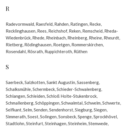
R
Radevormwald
,
Raesfeld
,
Rahden
,
Ratingen
,
Recke
,
Recklinghausen
,
Rees
,
Reichshof
,
Reken
,
Remscheid
,
Rheda-
Wiedenbrück
,
Rhede
,
Rheinbach
,
Rheinberg
,
Rheine
,
Rheurdt
,
Rietberg
,
Rödinghausen
,
Roetgen
,
Rommerskirchen
,
Rosendahl
,
Rösrath
,
Ruppichteroth
,
Rüthen
S
Saerbeck
,
Salzkotten
,
Sankt Augustin
,
Sassenberg
,
Schalksmühle
,
Schermbeck
,
Schieder-Schwalenberg
,
Schlangen
,
Schleiden
,
Schloß Holte-Stukenbrock
,
Schmallenberg
,
Schöppingen
,
Schwalmtal
,
Schwelm
,
Schwerte
,
Selfkant
,
Selm
,
Senden
,
Sendenhorst
,
Siegburg
,
Siegen
,
Simmerath
,
Soest
,
Solingen
,
Sonsbeck
,
Spenge
,
Sprockhövel
,
Stadtlohn
,
Steinfurt
,
Steinhagen
,
Steinheim
,
Stemwede
,