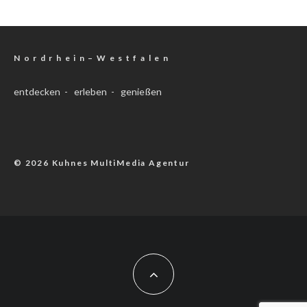
N o r d r h e i n – W e s t f a l e n
entdecken - erleben - genießen
© 2026 Kuhnes MultiMedia Agentur