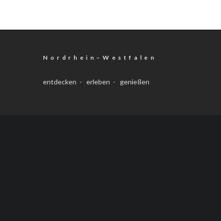
N o r d r h e i n – W e s t f a l e n
entdecken - erleben - genießen