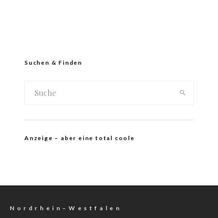
Suchen & Finden
Anzeige – aber eine total coole
N o r d r h e i n – W e s t f a l e n