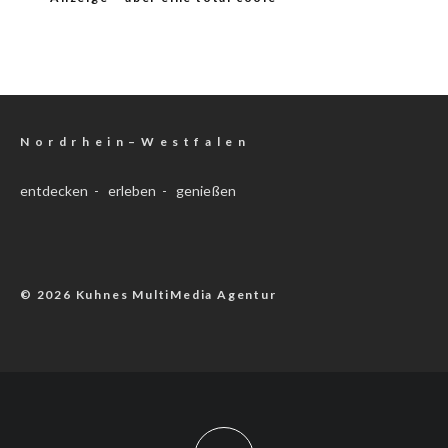
N o r d r h e i n – W e s t f a l e n
entdecken - erleben - genießen
© 2026 Kuhnes MultiMedia Agentur