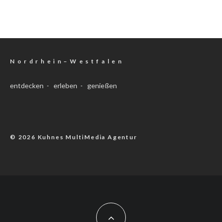
N o r d r h e i n – W e s t f a l e n
entdecken - erleben - genießen
© 2026 Kuhnes MultiMedia Agentur