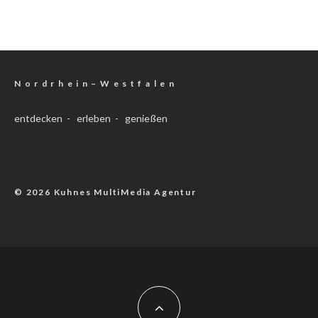
N o r d r h e i n – W e s t f a l e n
entdecken - erleben - genießen
© 2026 Kuhnes MultiMedia Agentur