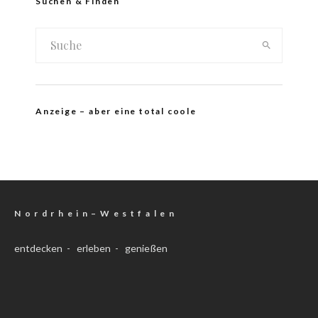
Suchen & Finden
Anzeige – aber eine total coole
N o r d r h e i n – W e s t f a l e n
entdecken - erleben - genießen