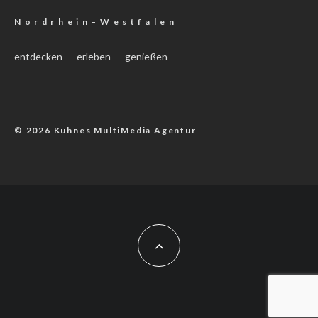
N o r d r h e i n – W e s t f a l e n
entdecken - erleben - genießen
© 2026 Kuhnes MultiMedia Agentur