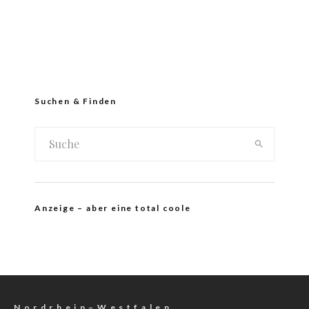
Suchen & Finden
Anzeige – aber eine total coole
N o r d r h e i n – W e s t f a l e n