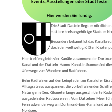
Events, Ausstellungen oder Stadtfeste.
Hier werden Sie fündig.
Die Stadt Datteln liegt im nördliche
mittlere kreisangehörige Stadt im K
Besonders bekannt ist das Kanalkreuz
doch den weltweit größten Knotenpu
Hier treffen gleich vier Kanäle zusammen: der Dortm
Kanal und der Datteln-Hamm-Kanal. In Summe sind dies
Uferwege zum Wandern und Radfahren.
Beim Radfahren auf den Leinpfaden am Kanalufer lässt
Alltagsstress ausspannen, die vorbeifahrenden Schiff
Natur genießen. Kilometerlange ausgeschilderte Radw
ausgedehnten Radtouren ein. Vom Dattelner Meer führ
Fernradwanderweg am Dortmund-Ems-Kanal und an der
Nordsee.