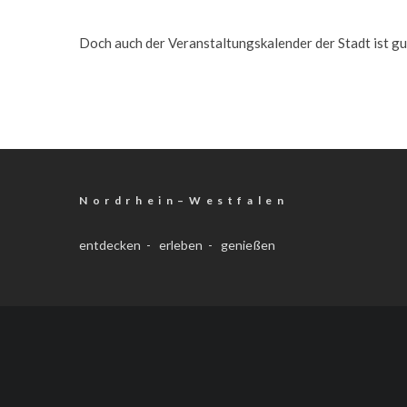
Doch auch der Veranstaltungskalender der Stadt ist gut 
N o r d r h e i n – W e s t f a l e n
entdecken - erleben - genießen