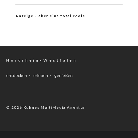
Anzeige – aber eine total coole
N o r d r h e i n – W e s t f a l e n
entdecken - erleben - genießen
© 2026 Kuhnes MultiMedia Agentur