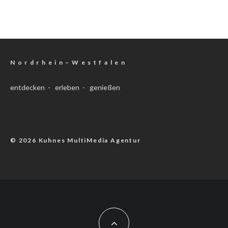
N o r d r h e i n – W e s t f a l e n
entdecken - erleben - genießen
© 2026 Kuhnes MultiMedia Agentur