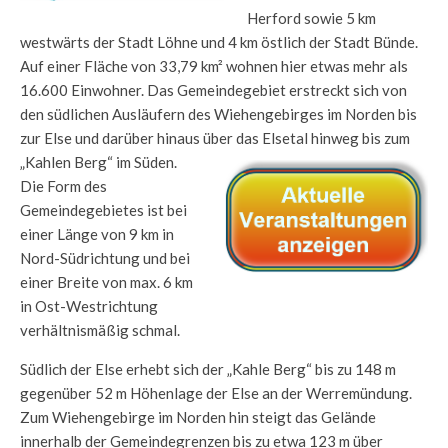
Herford sowie 5 km
westwärts der Stadt Löhne und 4 km östlich der Stadt Bünde.
Auf einer Fläche von 33,79 km² wohnen hier etwas mehr als
16.600 Einwohner. Das Gemeindegebiet erstreckt sich von
den südlichen Ausläufern des Wiehengebirges im Norden bis
zur Else und darüber hinaus über das Elsetal hinweg bis zum
„Kahlen Berg“ im Süden.
Die Form des
Gemeindegebietes ist bei
einer Länge von 9 km in
Nord-Südrichtung und bei
einer Breite von max. 6 km
in Ost-Westrichtung
verhältnismäßig schmal.
Südlich der Else erhebt sich der „Kahle Berg“ bis zu 148 m
gegenüber 52 m Höhenlage der Else an der Werremündung.
Zum Wiehengebirge im Norden hin steigt das Gelände
innerhalb der Gemeindegrenzen bis zu etwa 123 m über