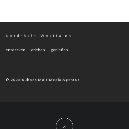
N o r d r h e i n – W e s t f a l e n
entdecken - erleben - genießen
© 2026 Kuhnes MultiMedia Agentur