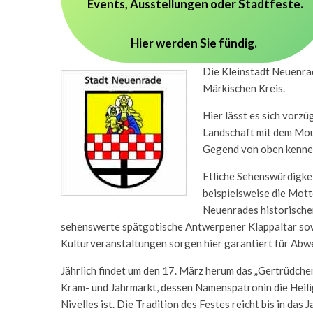
Events, Ausstellungen oder Stadtfeste.
Hier werden Sie fündig.
Die Kleinstadt Neuenra
Märkischen Kreis.
Hier lässt es sich vorz
Landschaft mit dem Moun
Gegend von oben kenne
Etliche Sehenswürdigkei
beispielsweise die Mott
Neuenrades historischer
sehenswerte spätgotische Antwerpener Klappaltar so
Kulturveranstaltungen sorgen hier garantiert für Abw
Jährlich findet um den 17. März herum das „Gertrüdchen“
Kram- und Jahrmarkt, dessen Namenspatronin die Heil
Nivelles ist. Die Tradition des Festes reicht bis in das 