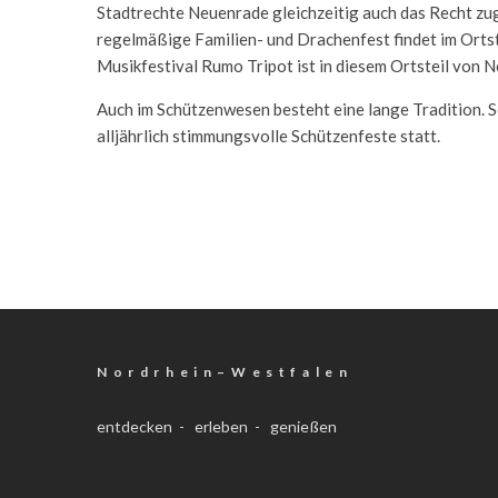
Stadtrechte Neuenrade gleichzeitig auch das Recht zug
regelmäßige Familien- und Drachenfest findet im Ortste
Musikfestival Rumo Tripot ist in diesem Ortsteil von 
Auch im Schützenwesen besteht eine lange Tradition. S
alljährlich stimmungsvolle Schützenfeste statt.
N o r d r h e i n – W e s t f a l e n
entdecken - erleben - genießen