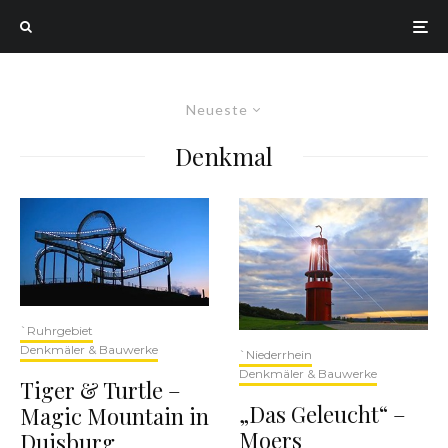
Neueste
Denkmal
`Ruhrgebiet
Denkmäler & Bauwerke
`Niederrhein
Denkmäler & Bauwerke
Tiger & Turtle –
„Das Geleucht“ –
Magic Mountain in
Moers
Duisburg