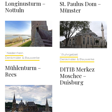
Longinusturm –
St. Paulus Dom –
Nottuln
Münster
`Niederrhein
`Ruhrgebiet
Denkmäler & Bauwerke
Denkmäler & Bauwerke
Mühlenturm –
DITIB Merkez
Rees
Moschee –
Duisburg