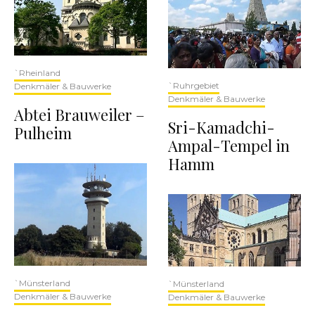
`Rheinland
`Ruhrgebiet
Denkmäler & Bauwerke
Denkmäler & Bauwerke
Abtei Brauweiler –
Sri-Kamadchi-
Pulheim
Ampal-Tempel in
Hamm
`Münsterland
`Münsterland
Denkmäler & Bauwerke
Denkmäler & Bauwerke