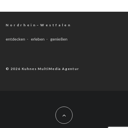
N o r d r h e i n – W e s t f a l e n
entdecken - erleben - genießen
© 2026 Kuhnes MultiMedia Agentur