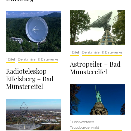
`Eifel
Denkmäler & Bauwerke
`Eifel
Denkmäler & Bauwerke
Astropeiler – Bad
Radioteleskop
Münstereifel
Effelsberg – Bad
Münstereifel
`Ostwestfalen-
Teutoburgerwald