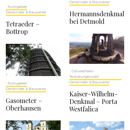
Denkmäler & Bauwerke
`Ruhrgebiet
Hermannsdenkmal
Denkmäler & Bauwerke
bei Detmold
Tetraeder –
Bottrop
`Ostwestfalen-
Teutoburgerwald
Denkmäler & Bauwerke
`Ruhrgebiet
Denkmäler & Bauwerke
Kaiser-Wilhelm-
Gasometer –
Denkmal – Porta
Oberhausen
Westfalica