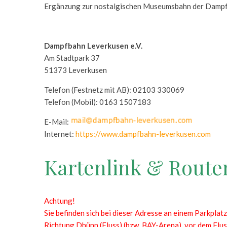
Ergänzung zur nostalgischen Museumsbahn der Dampf
Dampfbahn Leverkusen e.V.
Am Stadtpark 37
51373 Leverkusen
Telefon (Festnetz mit AB): 02103 330069
Telefon (Mobil): 0163 1507183
E-Mail:
Internet:
https://www.dampfbahn-leverkusen.com
Kartenlink & Route
Achtung!
Sie befinden sich bei dieser Adresse an einem Parkplat
Richtung Dhünn (Fluss) (bzw. BAY-Arena), vor dem Fluss 