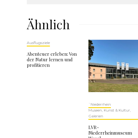
Ähnlich
Ausflugsziele
Abenteuer erleben: Von
der Natur lernen und
profitieren
`Niederrhein
Museen, Kunst & Kultur,
Galerien
LVR-
Niederrheinmuseum