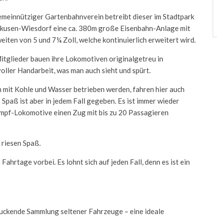
emeinnütziger Gartenbahnverein betreibt dieser im Stadtpark
kusen-Wiesdorf eine ca. 380m große Eisenbahn-Anlage mit
eiten von 5 und 7¼ Zoll, welche kontinuierlich erweitert wird.
itglieder bauen ihre Lokomotiven originalgetreu in
voller Handarbeit, was man auch sieht und spürt.
mit Kohle und Wasser betrieben werden, fahren hier auch
Spaß ist aber in jedem Fall gegeben. Es ist immer wieder
 Dampf-Lokomotive einen Zug mit bis zu 20 Passagieren
n riesen Spaß.
ahrtage vorbei. Es lohnt sich auf jeden Fall, denn es ist ein
ruckende Sammlung seltener Fahrzeuge – eine ideale