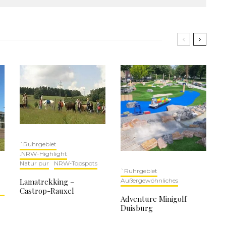
`Ruhrgebiet
.NRW-Highlight
Natur pur
NRW‑Topspots
`Ruhrgebiet
Lamatrekking –
Außergewöhnliches
Castrop-Rauxel
Adventure Minigolf
Duisburg