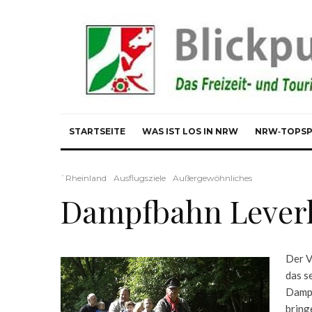
STARTSEITE
WAS IST LOS IN NRW
NRW‑TOPS
`Rheinland
Ausflugsziele
Außergewöhnliches
Dampfbahn Leverk
Der V
das s
Dampf
bring