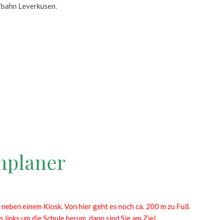
bahn Leverkusen.
nplaner
z neben einem Kiosk. Von hier geht es noch ca. 200 m zu Fuß
links um die Schule herum, dann sind Sie am Ziel.