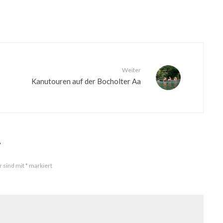
Weiter
Kanutouren auf der Bocholter Aa
r
r sind mit
*
markiert