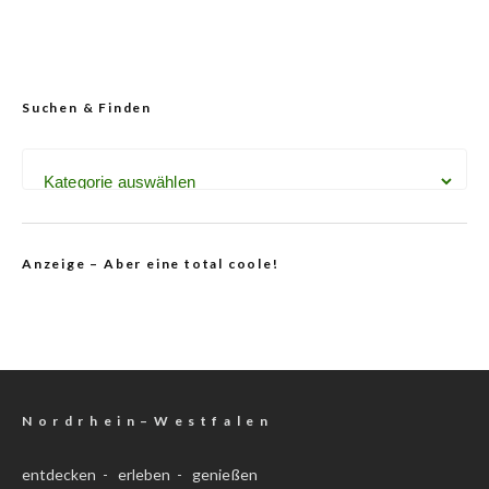
Suchen & Finden
Anzeige – Aber eine total coole!
N o r d r h e i n – W e s t f a l e n
entdecken - erleben - genießen