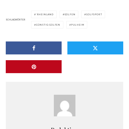
`RHEINLAND
GOLFEN
GOLFSPORT
SCHLAGWÖRTER
GÜNSTIG-GOLFEN
PULHEIM