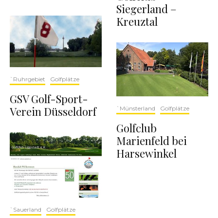
Siegerland –
Kreuztal
`Ruhrgebiet
Golfplätze
GSV Golf-Sport-
Verein Düsseldorf
`Münsterland
Golfplätze
Golfclub
Marienfeld bei
Harsewinkel
`Sauerland
Golfplätze