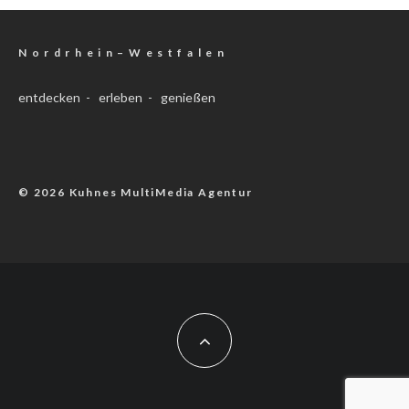
N o r d r h e i n – W e s t f a l e n
entdecken - erleben - genießen
© 2026 Kuhnes MultiMedia Agentur