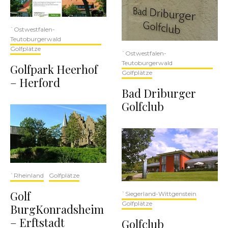
`Ostwestfalen-
Teutoburgerwald
Golfplätze
`Ostwestfalen-
Teutoburgerwald
Golfpark Heerhof
Golfplätze
– Herford
Bad Driburger
Golfclub
`Rheinland
Golfplätze
Golf
`Siegerland-Wittgenstein
Golfplätze
BurgKonradsheim
– Erftstadt
Golfclub