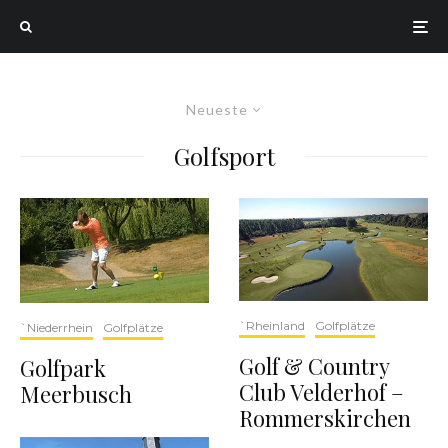
Neueste
Golfsport
`Rheinland
Golfplätze
`Niederrhein
Golfplätze
Golf & Country
Golfpark
Club Velderhof –
Meerbusch
Rommerskirchen