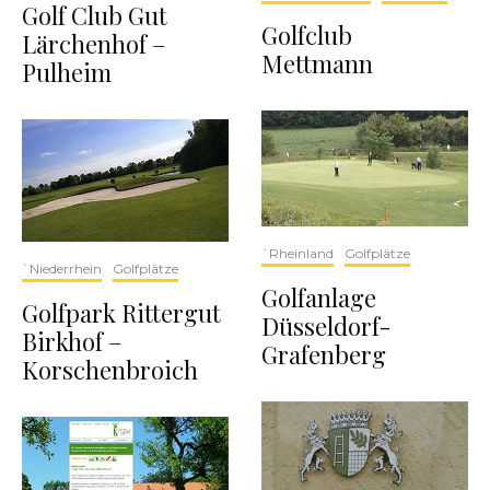
Golf Club Gut
Golfclub
Lärchenhof –
Mettmann
Pulheim
`Rheinland
Golfplätze
`Niederrhein
Golfplätze
Golfanlage
Golfpark Rittergut
Düsseldorf-
Birkhof –
Grafenberg
Korschenbroich