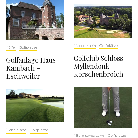
`Niederrhein
Golfplätze
`Eifel
Golfplätze
Golfclub Schloss
Golfanlage Haus
Myllendonk –
Kambach –
Korschenbroich
Eschweiler
`Rheinland
Golfplätze
`Bergisches Land
Golfplätze