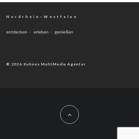
N o r d r h e i n – W e s t f a l e n
entdecken - erleben - genießen
© 2026 Kuhnes MultiMedia Agentur