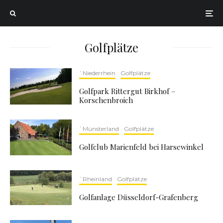
Golfplätze
`Niederrhein
Golfplätze
Golfpark Rittergut Birkhof –
Korschenbroich
`Münsterland
Golfplätze
Golfclub Marienfeld bei Harsewinkel
`Rheinland
Golfplätze
Golfanlage Düsseldorf-Grafenberg