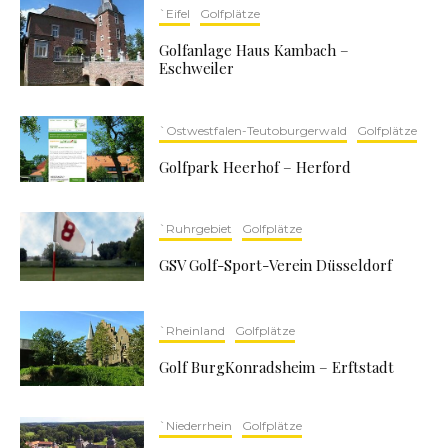
`Eifel
Golfplätze
Golfanlage Haus Kambach –
Eschweiler
`Ostwestfalen-Teutoburgerwald
Golfplätze
Golfpark Heerhof – Herford
`Ruhrgebiet
Golfplätze
GSV Golf-Sport-Verein Düsseldorf
`Rheinland
Golfplätze
Golf BurgKonradsheim – Erftstadt
`Niederrhein
Golfplätze