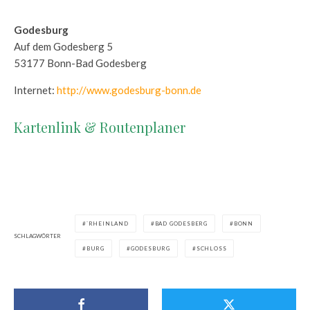
Godesburg
Auf dem Godesberg 5
53177 Bonn-Bad Godesberg
Internet:
http://www.godesburg-bonn.de
Kartenlink & Routenplaner
`RHEINLAND
BAD GODESBERG
BONN
SCHLAGWÖRTER
BURG
GODESBURG
SCHLOSS