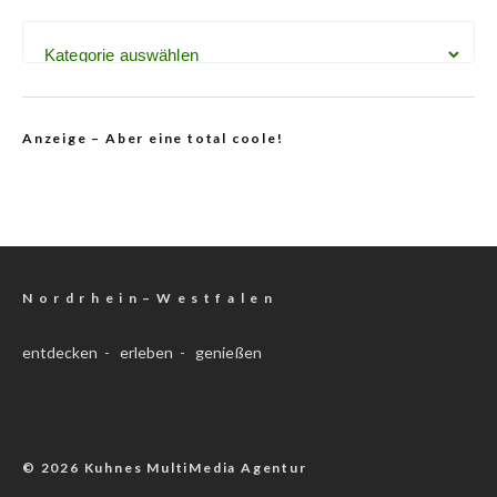
Anzeige – Aber eine total coole!
N o r d r h e i n – W e s t f a l e n
entdecken - erleben - genießen
© 2026 Kuhnes MultiMedia Agentur