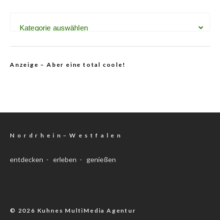
Anzeige – Aber eine total coole!
N o r d r h e i n – W e s t f a l e n
entdecken - erleben - genießen
© 2026 Kuhnes MultiMedia Agentur