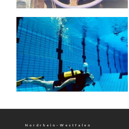
N o r d r h e i n – W e s t f a l e n