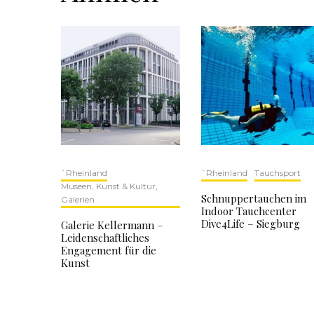
`Rheinland
`Rheinland
Tauchsport
Museen, Kunst & Kultur,
Schnuppertauchen im
Galerien
Indoor Tauchcenter
Dive4Life – Siegburg
Galerie Kellermann –
Leidenschaftliches
Engagement für die
Kunst