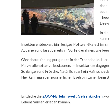
dabei
beein
Theod
Deswe
In di
kann 
Insekten entdecken. Ein riesiges Pottwal-Skelett im 
Aquarien und lässt bereits im Vorfeld erahnen, wie be
Gänsehaut-feeling pur gibt es in der Tropenhalle. Hie
Kurzkrallenotter zu bestaunen. Im Insektarium dagegen
Schlangen und Frösche. Natürlich darf ein Haifischbec
Hier kann man den possierlichen Eselspinguinen beim 
Entdecke die
ZOOM‑Erlebniswelt Gelsenkirchen
, w
Lebensräumen erleben können.