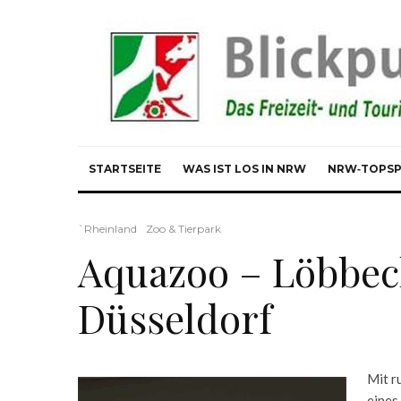
STARTSEITE
WAS IST LOS IN NRW
NRW‑TOPS
`Rheinland
Zoo & Tierpark
Aquazoo – Löbbe
Düsseldorf
Mit r
eines