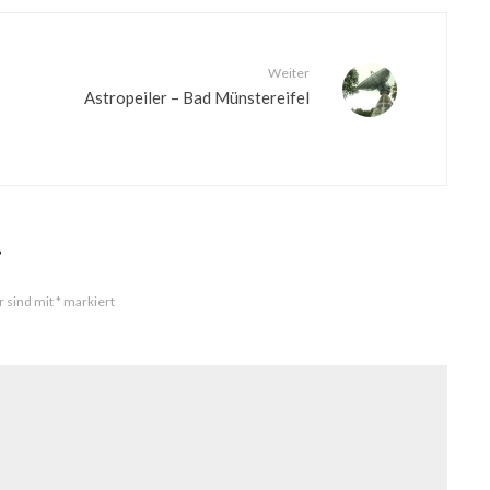
Weiter
Astropeiler – Bad Münstereifel
r
r sind mit
*
markiert