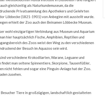
 auch gleichzeitig als Naturkundemuseum, da die
druckende Privatsammlung des Apothekers und Gelehrten
or Löbbecke (1821-1901) von Anbeginn mit ausstellt wurde.
gen erhielt der Zoo auch den Beinamen Löbbecke Museum.
eser wohl einzigartigen Verbindung aus Museum und Aquarium
man hier hauptsächlich Fische, Amphibien, Reptilien und
Eingangsbereich des Zoos weist den Weg zu den verschiedenen
eindruckend der Besuch im Aquazoo sein wird.
r sind verschiedene Krokodilarten, Warane, Leguane und
 findet man seltene Spinnentiere, Skorpione, Tausenfüßler,
ken nicht fehlen und sogar eine Pinguin-Anlage hat der Zoo.
Baden zusehen.
o Besucher Tiere in großzügigen, landschaftlich gestalteten