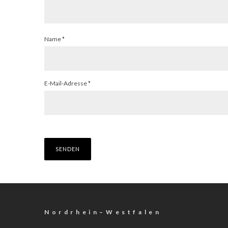
Name
*
E-Mail-Adresse
*
N o r d r h e i n – W e s t f a l e n