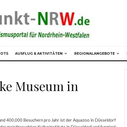
POTS
AUSFLUG & AKTIVITÄTEN
REGIONALANGEBOTE
cke Museum in
und 400.000 Besuchern pro Jahr ist der Aquazoo in Düsseldorf
 der meistbesuchten Kulturinstitute in Düsseldorf und fungiert