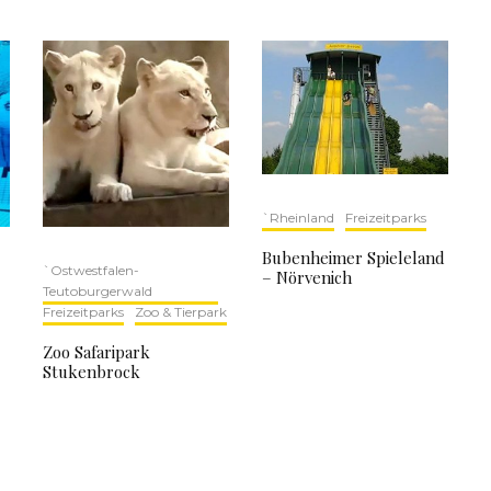
`Rheinland
Freizeitparks
Bubenheimer Spieleland
`Ostwestfalen-
– Nörvenich
Teutoburgerwald
Freizeitparks
Zoo & Tierpark
Zoo Safaripark
Stukenbrock