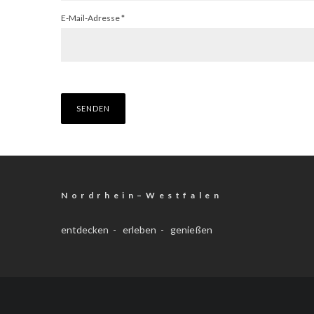
E-Mail-Adresse
*
N o r d r h e i n – W e s t f a l e n
entdecken - erleben - genießen