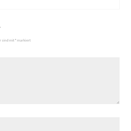
r
r sind mit
*
markiert