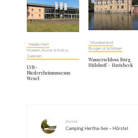
`Münsterland
`Niederrhein
Burgen & Schlösser
Museen, Kunst & Kultur,
Galerien
Wasserschloss Burg
Hülshoff – Havixbeck
LVR-
Niederrheinmuseum
Wesel
Zurück
Camping Hertha-See – Hörstel