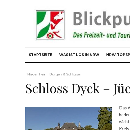
STARTSEITE
WAS IST LOS IN NRW
NRW‑TOPS
`Niederrhein
Burgen & Schlösser
Schloss Dyck – Jü
Das W
bedeu
wicht
Kreis