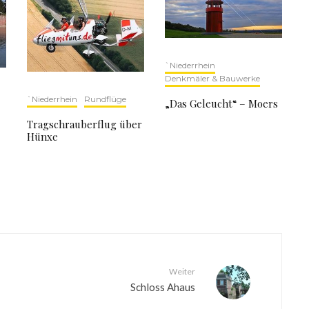
`Niederrhein
Denkmäler & Bauwerke
`Niederrhein
Rundflüge
„Das Geleucht“ – Moers
Tragschrauberflug über
Hünxe
Weiter
Schloss Ahaus