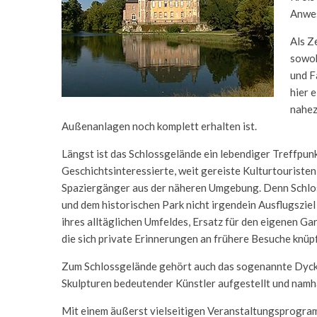
Anwes
Als Z
sowoh
und F
hier 
nahez
Außenanlagen noch komplett erhalten ist.
Längst ist das Schlossgelände ein lebendiger Treffpun
Geschichtsinteressierte, weit gereiste Kulturtouriste
Spaziergänger aus der näheren Umgebung. Denn Schloss
und dem historischen Park nicht irgendein Ausflugsziel d
ihres alltäglichen Umfeldes, Ersatz für den eigenen Ga
die sich private Erinnerungen an frühere Besuche knüp
Zum Schlossgelände gehört auch das sogenannte Dycke
Skulpturen bedeutender Künstler aufgestellt und namha
Mit einem äußerst vielseitigen Veranstaltungsprogram