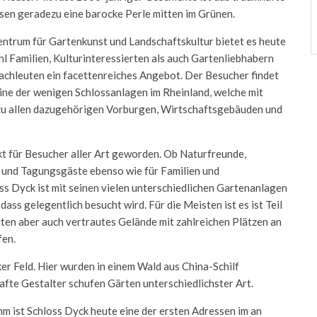
en geradezu eine barocke Perle mitten im Grünen.
entrum für Gartenkunst und Landschaftskultur bietet es heute
l Familien, Kulturinteressierten als auch Gartenliebhabern
achleuten ein facettenreiches Angebot. Der Besucher findet
eine der wenigen Schlossanlagen im Rheinland, welche mit
u allen dazugehörigen Vorburgen, Wirtschaftsgebäuden und
kt für Besucher aller Art geworden. Ob Naturfreunde,
n und Tagungsgäste ebenso wie für Familien und
 Dyck ist mit seinen vielen unterschiedlichen Gartenanlagen
ass gelegentlich besucht wird. Für die Meisten ist es ist Teil
rten aber auch vertrautes Gelände mit zahlreichen Plätzen an
fen.
r Feld. Hier wurden in einem Wald aus China-Schilf
fte Gestalter schufen Gärten unterschiedlichster Art.
m ist Schloss Dyck heute eine der ersten Adressen im an