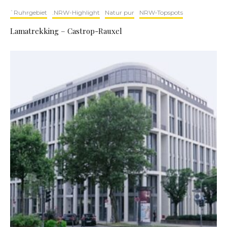
`Ruhrgebiet
.NRW-Highlight
Natur pur
NRW‑Topspots
Lamatrekking – Castrop-Rauxel