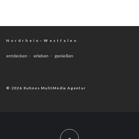
N o r d r h e i n – W e s t f a l e n
entdecken - erleben - genießen
© 2026 Kuhnes MultiMedia Agentur