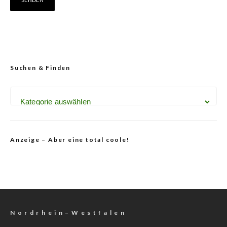
Suchen & Finden
Anzeige – Aber eine total coole!
N o r d r h e i n – W e s t f a l e n