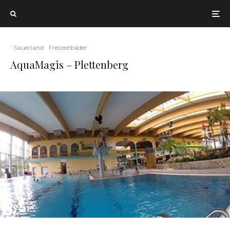
`Sauerland
Freizeitbäder
AquaMagis – Plettenberg