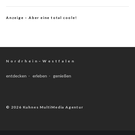
Anzeige – Aber eine total coole!
N o r d r h e i n – W e s t f a l e n
entdecken - erleben - genießen
© 2026 Kuhnes MultiMedia Agentur