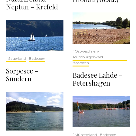
Neptun – Krefeld
`Ostwestfalen-
Teutoburgerwald
`Sauerland
Badeseen
Badeseen
Sorpesee –
Badesee Lahde –
Sundern
Petershagen
`Münsterland
Badeseen