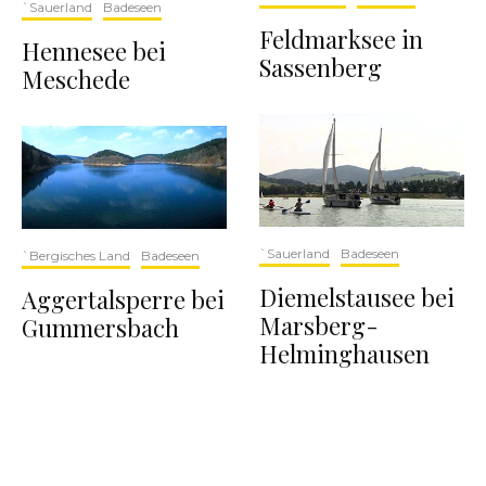
`Sauerland
Badeseen
Feldmarksee in
Hennesee bei
Sassenberg
Meschede
`Sauerland
Badeseen
`Bergisches Land
Badeseen
Diemelstausee bei
Aggertalsperre bei
Marsberg-
Gummersbach
Helminghausen