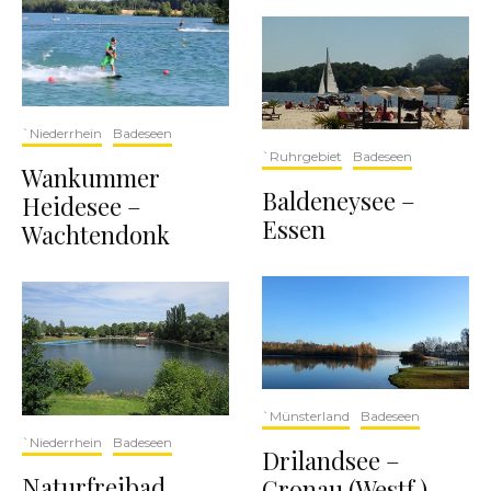
`Niederrhein
Badeseen
`Ruhrgebiet
Badeseen
Wankummer
Baldeneysee –
Heidesee –
Essen
Wachtendonk
`Münsterland
Badeseen
`Niederrhein
Badeseen
Drilandsee –
Naturfreibad
Gronau (Westf.)