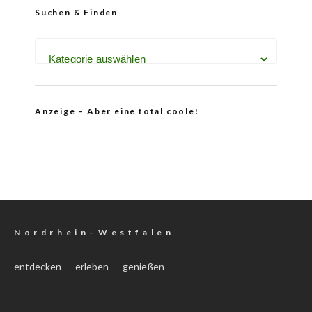
Suchen & Finden
Anzeige – Aber eine total coole!
N o r d r h e i n – W e s t f a l e n
entdecken - erleben - genießen