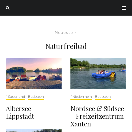
Neueste
Naturfreibad
`Sauerland
Badeseen
`Niederrhein
Badeseen
Albersee –
Nordsee & Südsee
Lippstadt
– Freizeitzentrum
Xanten