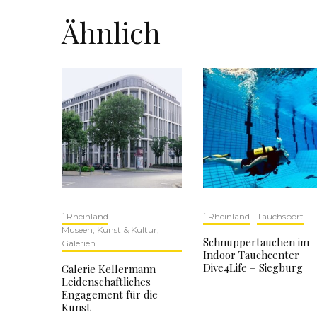
Ähnlich
`Rheinland
`Rheinland
Tauchsport
Museen, Kunst & Kultur,
Schnuppertauchen im
Galerien
Indoor Tauchcenter
Dive4Life – Siegburg
Galerie Kellermann –
Leidenschaftliches
Engagement für die
Kunst