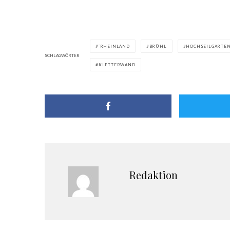
`RHEINLAND
BRÜHL
HOCHSEILGARTE
SCHLAGWÖRTER
KLETTERWAND
Redaktion