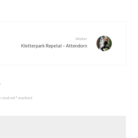
Weiter
Kletterpark Repetal – Attendorn
r
r sind mit
*
markiert