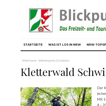
STARTSEITE
WAS IST LOS IN NRW
NRW‑TOPS
`Rheinland
Kletterparks (Outdoor)
Kletterwald Schwi
Der K
im he
Mit 1
4 – 2