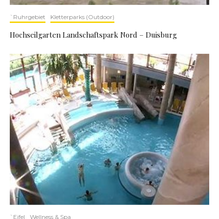
`Ruhrgebiet
Kletterparks (Outdoor)
Hochseilgarten Landschaftspark Nord – Duisburg
`Eifel
Wellness & Spa