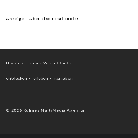
Anzeige – Aber eine total coole!
N o r d r h e i n – W e s t f a l e n
entdecken - erleben - genießen
© 2026 Kuhnes MultiMedia Agentur