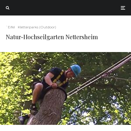
`Eifel
Kletterparks (Outdoor)
Natur-Hochseilgarten Nettersheim