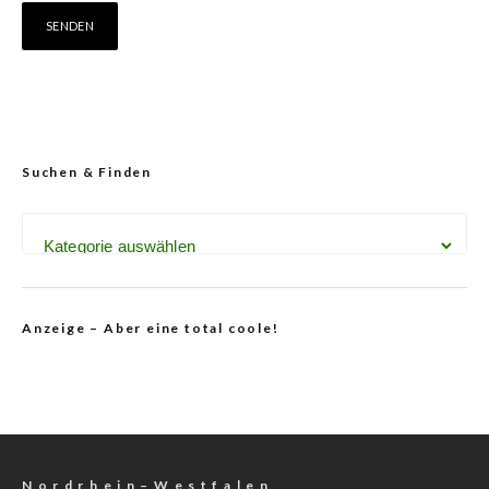
Suchen & Finden
Anzeige – Aber eine total coole!
N o r d r h e i n – W e s t f a l e n