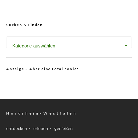
Suchen & Finden
Anzeige – Aber eine total coole!
N o r d r h e i n – W e s t f a l e n
entdecken - erleben - genießen