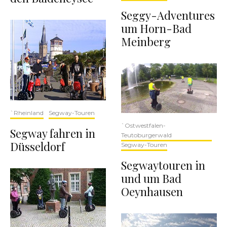
Seggy-Adventures
um Horn-Bad
Meinberg
`Rheinland
Segway-Touren
`Ostwestfalen-
Segway fahren in
Teutoburgerwald
Düsseldorf
Segway-Touren
Segwaytouren in
und um Bad
Oeynhausen