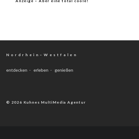
Anzeige – Aber eine total coole!
N o r d r h e i n – W e s t f a l e n
entdecken - erleben - genießen
© 2026 Kuhnes MultiMedia Agentur