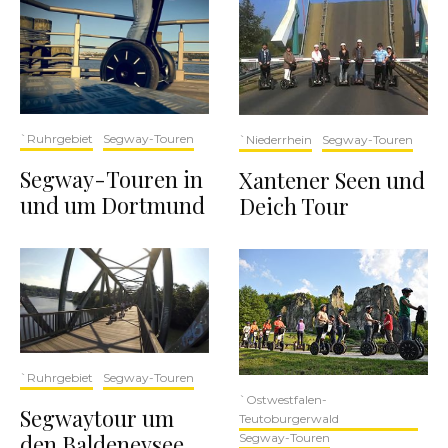
`Ruhrgebiet
Segway-Touren
`Niederrhein
Segway-Touren
Segway-Touren in
Xantener Seen und
und um Dortmund
Deich Tour
`Ruhrgebiet
Segway-Touren
`Ostwestfalen-
Segwaytour um
Teutoburgerwald
den Baldeneysee
Segway-Touren