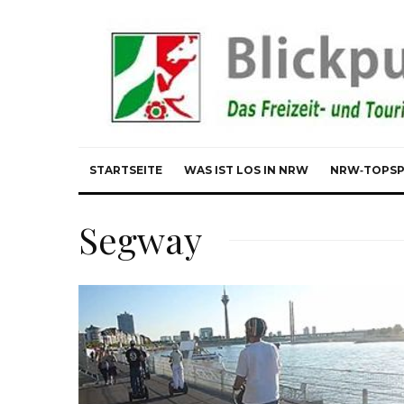
STARTSEITE
WAS IST LOS IN NRW
NRW‑TOPS
Segway