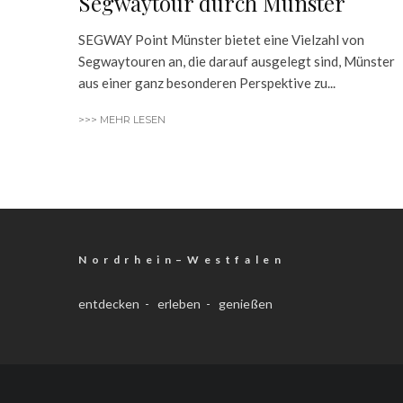
Segwaytour durch Münster
SEGWAY Point Münster bietet eine Vielzahl von
Segwaytouren an, die darauf ausgelegt sind, Münster
aus einer ganz besonderen Perspektive zu...
>>> MEHR LESEN
N o r d r h e i n – W e s t f a l e n
entdecken - erleben - genießen