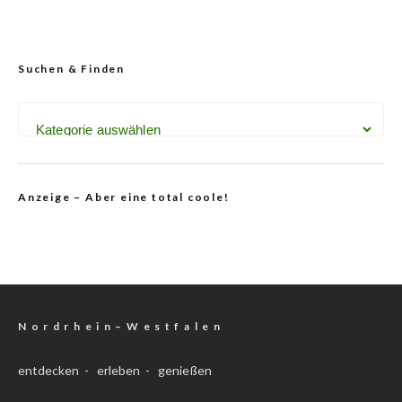
Suchen & Finden
Anzeige – Aber eine total coole!
N o r d r h e i n – W e s t f a l e n
entdecken - erleben - genießen