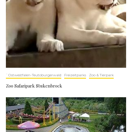
`Ostwestfalen-Teutoburgerwald
Freizeitparks
Zoo & Tierpark
Zoo Safaripark Stukenbrock