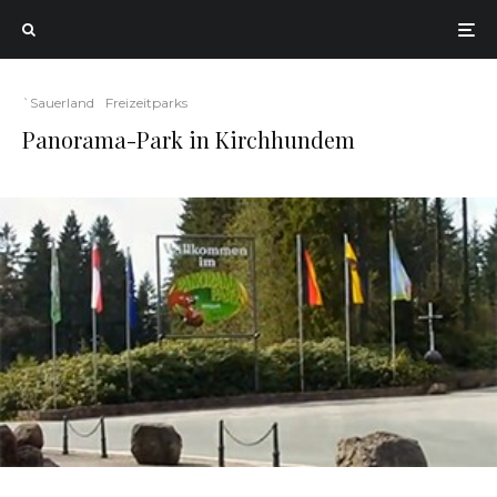
`Sauerland
Freizeitparks
Panorama-Park in Kirchhundem