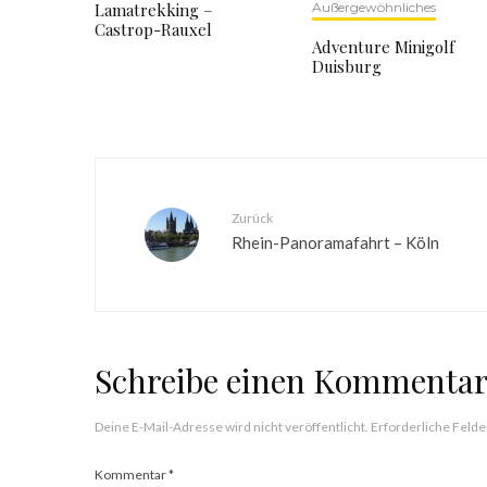
Lamatrekking –
Außergewöhnliches
Castrop-Rauxel
Adventure Minigolf
Duisburg
Zurück
Rhein-Panoramafahrt – Köln
Schreibe einen Kommenta
Deine E-Mail-Adresse wird nicht veröffentlicht.
Erforderliche Felde
Kommentar
*