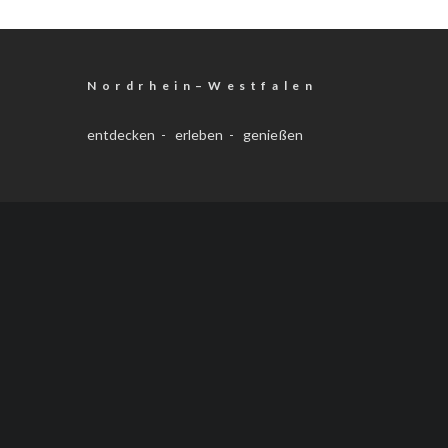
N o r d r h e i n – W e s t f a l e n
entdecken - erleben - genießen