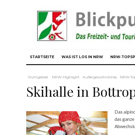
STARTSEITE
WAS IST LOS IN NRW
NRW‑TOPS
`Ruhrgebiet
.NRW-Highlight
Außergewöhnliches
NRW‑To
Skihalle in Bottro
Das alpinc
das ganze 
Abwechslu