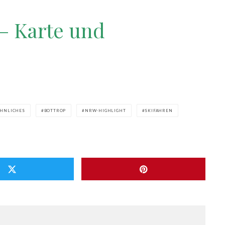
 – Karte und
HNLICHES
BOTTROP
NRW-HIGHLIGHT
SKIFAHREN