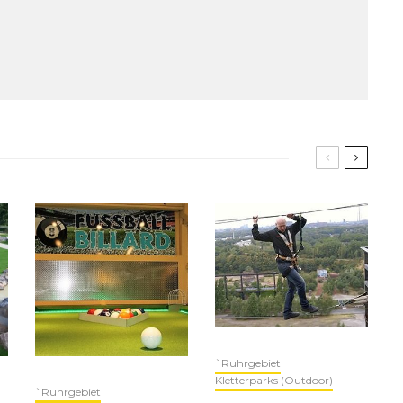
`Ruhrgebiet
Kletterparks (Outdoor)
`Ruhrgebiet