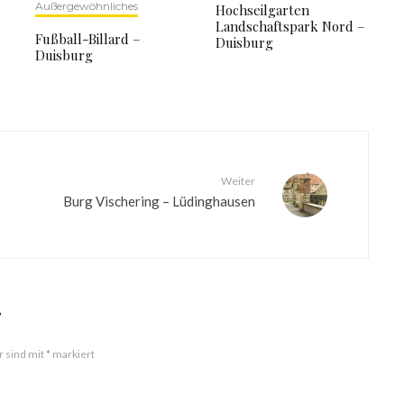
Außergewöhnliches
Hochseilgarten
Landschaftspark Nord –
Fußball-Billard –
Duisburg
Duisburg
Weiter
Burg Vischering – Lüdinghausen
r
r sind mit
*
markiert