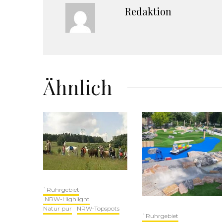
Redaktion
Ähnlich
`Ruhrgebiet
.NRW-Highlight
Natur pur
NRW‑Topspots
`Ruhrgebiet