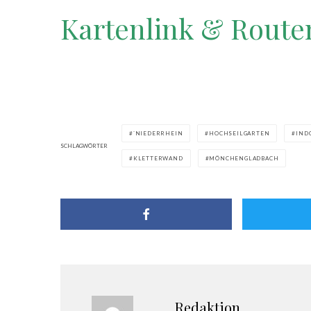
Kartenlink & Route
`NIEDERRHEIN
HOCHSEILGARTEN
IND
SCHLAGWÖRTER
KLETTERWAND
MÖNCHENGLADBACH
Redaktion