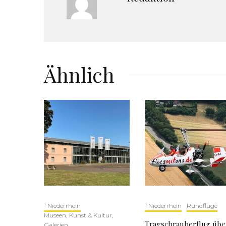
Ähnlich
`Niederrhein
`Niederrhein
Rundflüge
Museen, Kunst & Kultur,
Tragschrauberflug übe
Galerien