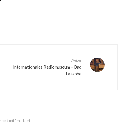
Weiter
Internationales Radiomuseum – Bad
Laasphe
r
r sind mit
*
markiert