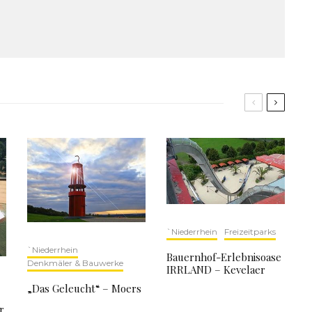
`Niederrhein
Freizeitparks
`Niederrhein
Bauernhof-Erlebnisoase
Denkmäler & Bauwerke
IRRLAND – Kevelaer
„Das Geleucht“ – Moers
r