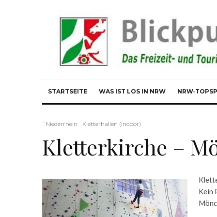
STARTSEITE
WAS IST LOS IN NRW
NRW‑TOPS
`Niederrhein
Kletterhallen (Indoor)
Kletterkirche – 
Klett
Kein 
Mönc