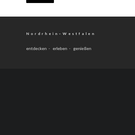
N o r d r h e i n – W e s t f a l e n
entdecken - erleben - genießen