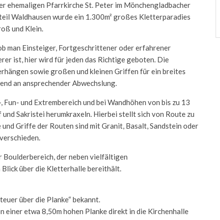
er ehemaligen Pfarrkirche St. Peter im Mönchengladbacher
teil Waldhausen wurde ein 1.300m² großes Kletterparadies
roß und Klein.
ob man Einsteiger, Fortgeschrittener oder erfahrener
rer ist, hier wird für jeden das Richtige geboten. Die
rhängen sowie großen und kleinen Griffen für ein breites
hend an ansprechender Abwechslung.
r-, Fun- und Extrembereich und bei Wandhöhen von bis zu 13
und Sakristei herumkraxeln. Hierbei stellt sich von Route zu
e und Griffe der Routen sind mit Granit, Basalt, Sandstein oder
verschieden.
 Boulderbereich, der neben vielfältigen
ick über die Kletterhalle bereithält.
teuer über die Planke“ bekannt.
n einer etwa 8,50m hohen Planke direkt in die Kirchenhalle