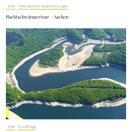
`Eifel
Thematische Stadtführungen
Nachtschwärmertour – Aachen
`Eifel
Rundflüge