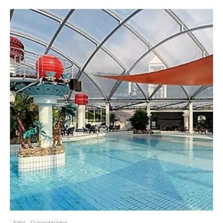
`Eifel
Freizeitbäder