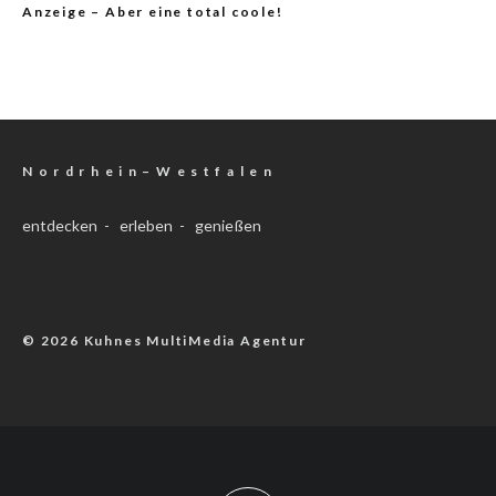
Anzeige – Aber eine total coole!
N o r d r h e i n – W e s t f a l e n
entdecken - erleben - genießen
© 2026 Kuhnes MultiMedia Agentur