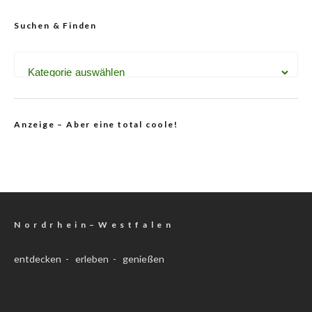
Suchen & Finden
Anzeige – Aber eine total coole!
N o r d r h e i n – W e s t f a l e n
entdecken - erleben - genießen