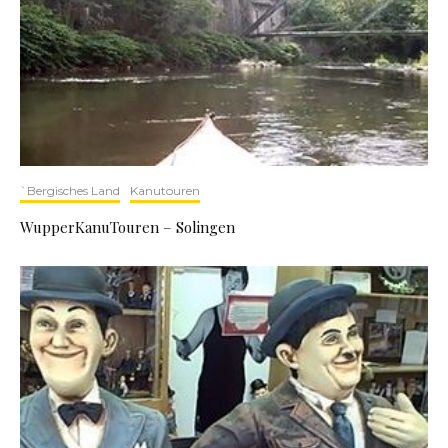
`Bergisches Land
Kanutouren
WupperKanuTouren – Solingen