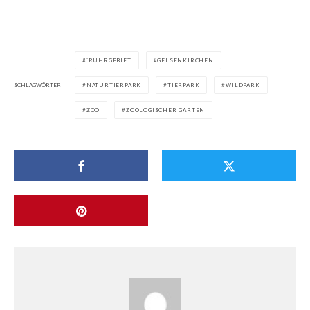
`RUHRGEBIET
GELSENKIRCHEN
SCHLAGWÖRTER
NATURTIERPARK
TIERPARK
WILDPARK
ZOO
ZOOLOGISCHER GARTEN