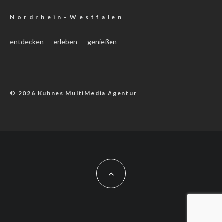
N o r d r h e i n – W e s t f a l e n
entdecken - erleben - genießen
© 2026 Kuhnes MultiMedia Agentur