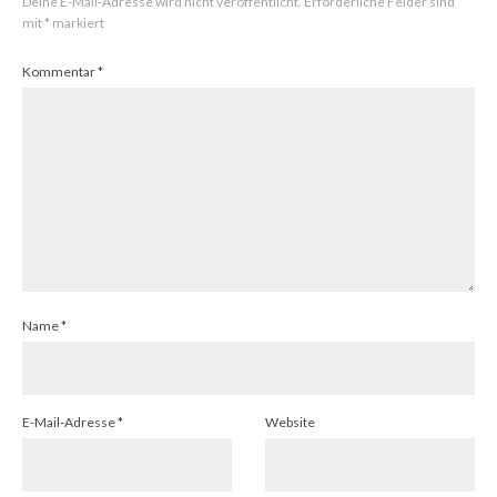
Deine E-Mail-Adresse wird nicht veröffentlicht.
Erforderliche Felder sind
mit
*
markiert
Kommentar
*
Name
*
E-Mail-Adresse
*
Website