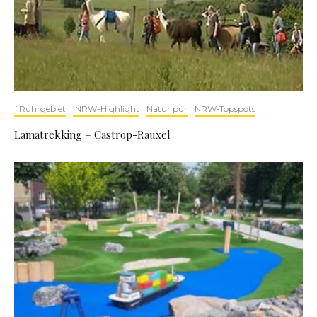
`Ruhrgebiet
.NRW-Highlight
Natur pur
NRW‑Topspots
Lamatrekking – Castrop-Rauxel